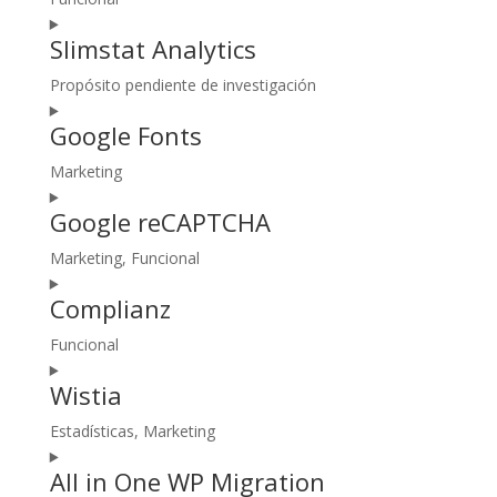
wordpress
Consent
Slimstat Analytics
to
service
Propósito pendiente de investigación
divi-
Consent
(elegant-
Google Fonts
to
themes)
service
Marketing
slimstat-
Consent
analytics
Google reCAPTCHA
to
service
Marketing, Funcional
google-
Consent
fonts
Complianz
to
service
Funcional
google-
Consent
recaptcha
Wistia
to
service
Estadísticas, Marketing
complianz
Consent
All in One WP Migration
to