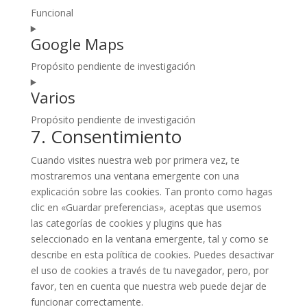
service
Funcional
wistia
Consent
Google Maps
to
service
Propósito pendiente de investigación
all-
Consent
in-
Varios
to
one-
service
Propósito pendiente de investigación
wp-
google-
7. Consentimiento
Consent
migration
maps
to
Cuando visites nuestra web por primera vez, te
service
mostraremos una ventana emergente con una
varios
explicación sobre las cookies. Tan pronto como hagas
clic en «Guardar preferencias», aceptas que usemos
las categorías de cookies y plugins que has
seleccionado en la ventana emergente, tal y como se
describe en esta política de cookies. Puedes desactivar
el uso de cookies a través de tu navegador, pero, por
favor, ten en cuenta que nuestra web puede dejar de
funcionar correctamente.